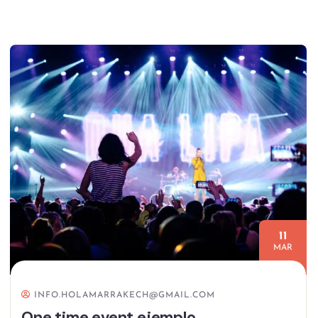
11
MAR
INFO.HOLAMARRAKECH@GMAIL.COM
One time event ejemplo