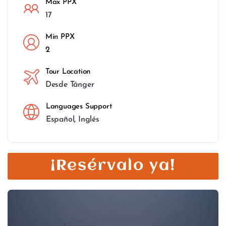
Max PPX
17
Min PPX
2
Tour Location
Desde Tánger
Languages Support
Español
,
Inglés
¡Resérvalo ya!