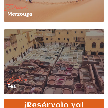
Desierto
Merzouga
Cultura
Fes
¡Resérvalo ya!