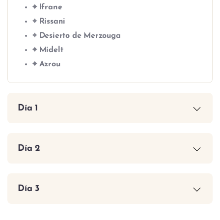
⌖ Ifrane
⌖ Rissani
⌖ Desierto de Merzouga
⌖ Midelt
⌖ Azrou
Día 1
Día 2
Día 3