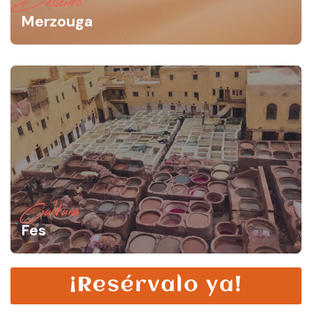
Desierto
Merzouga
Cultura
Fes
¡Resérvalo ya!