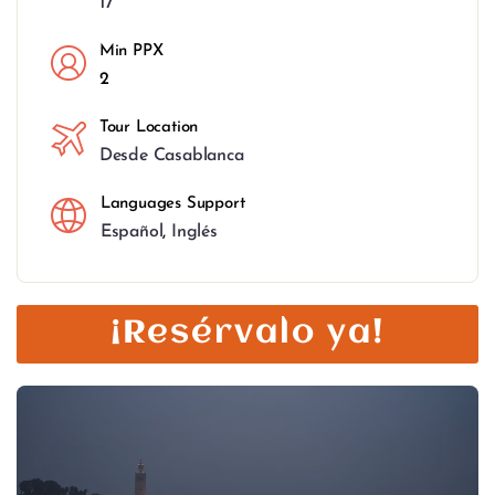
17
Min PPX
2
Tour Location
Desde Casablanca
Languages Support
Español
,
Inglés
¡Resérvalo ya!